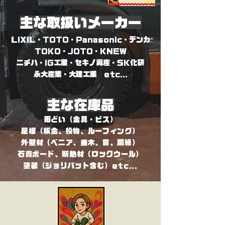
​主な取扱いメーカー
LIXIL・TOTO・Panasonic・デンカ
TOKO・JOTO・KNEW
ニチハ・IG工業・セキノ興産・SK化研
​永大産業・大建工業 etc...
​主な在庫品
雨どい（金具・ビス）
屋根（板金、役物、ルーフィング）
外壁材（べニア、垂木、貫、胴縁）
石膏ボード、断熱材（ロックウール）
​塗装（ジョリパット含む）etc...