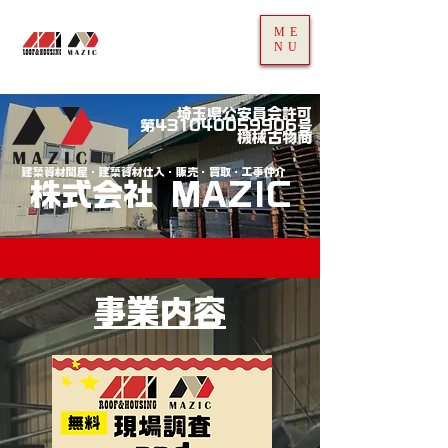
​建築のコンビニ
ME
​株式会社AZ-Ishihara
NU
​株式会社MAZIC
​ROOF＆HOUSING
Build Material​
埼玉県公安員会許可
第431040059906号
機械古物商
​建築資材問屋・建築資材仕入・販売・買取・工事仲介
​株式会社 MAZIC
事業内容