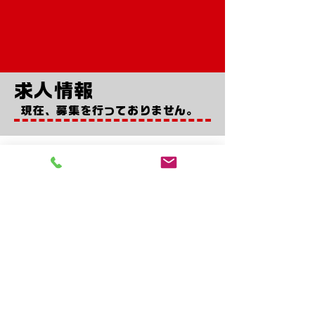
​求人情報
​現在、募集を行っておりません。
株式会社 MAZIC
​会社名称 株式会社 MAZIC
設立年月日 令和2年10月2日
代表者 石原尚明
事業内容 建築資材問屋、
建築資材仕入、販売・買取、工事仲介
事業所在地 〒353-0001
埼玉県志木市上宗岡3-16-2
資本金 500万
取引先銀行 巣鴨信用金庫
主要取引先 アイカ株式会社、ケイミュー株式会社、ニチハ株式会社